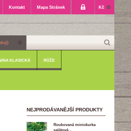
Kontakt
Mapa Stránek
Kč
dný)
NINA KLASICKÁ
RŮŽE
NEJPRODÁVANĚJŠÍ PRODUKTY
Roubovaná miniokurka
salátová...