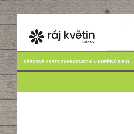
DÁRKOVÉ KARTY ZAHRADNICTVÍ U KOPŘIVŮ S.R.O.