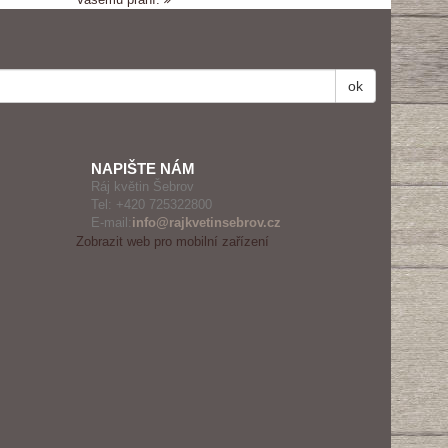
ok
NAPIŠTE NÁM
Ráj květin Šebrov
Tel:
+420 725322800
E-mail:
info@rajkvetinsebrov.cz
Zobrazit web pro mobilní zařízení