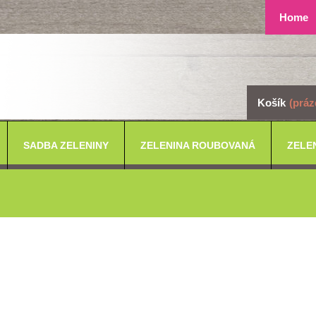
Home
Košík
(práz
SADBA ZELENINY
ZELENINA ROUBOVANÁ
ZELE