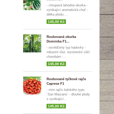
- chrupavá lahodná okurka -
vynikající aromatická chuť -
délka plodu:...
145,00 Kč
Roubovaná okurka
Dominika F1...
- osvědčený typ hadovky -
robustní růst, rezistentní vůči
chorobám -...
145,00 Kč
Roubované tyčkové rajče
Caprese F1
- mini rajče italského typu
´San Marzano´ - dlouhé plody
s vynikající...
145,00 Kč