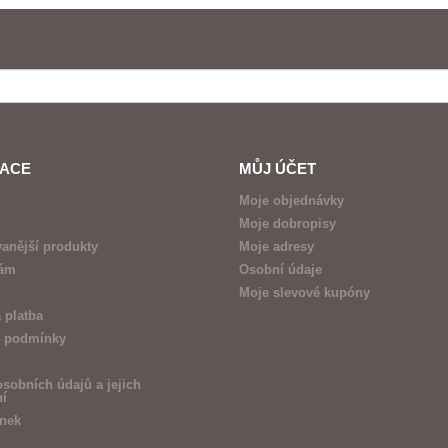
MACE
MŮJ ÚČET
Moje objednávky
Moje dobropisy
anější produkty
Moje adresy
nám
Osobní údaje
Moje slevové kupóny
 platba
 podmínky
sobních údajů a jejich
ní
ánek