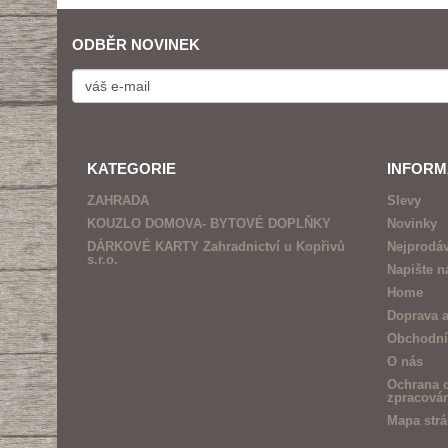
ODBĚR NOVINEK
KATEGORIE
INFOR
ZAHRADA
Slevy
KOUZLO DOMOVA- BYTOVÉ DOPLŇKY
Novinky
DÁRKOVÉ KARTY Zahradnictví u Kopřivů
Nejprodáv
s.r.o.
Napište 
Home
Doprava a
Obchodní
O nás
Ochrana o
zpracová
Mapa str