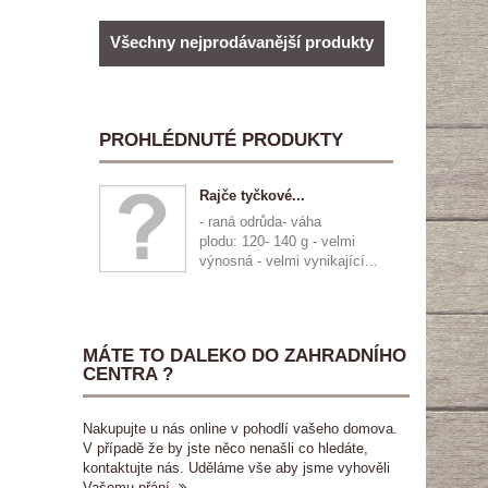
Všechny nejprodávanější produkty
PROHLÉDNUTÉ PRODUKTY
Rajče tyčkové...
- raná odrůda- váha
plodu: 120- 140 g - velmi
výnosná - velmi vynikající...
MÁTE TO DALEKO DO ZAHRADNÍHO
CENTRA ?
Nakupujte u nás online v pohodlí vašeho domova.
V případě že by jste něco nenašli co hledáte,
kontaktujte nás. Uděláme vše aby jsme vyhověli
Vašemu přání.