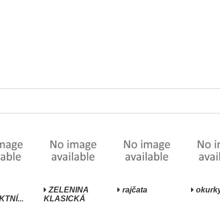
ZELENINA
rajčata
okurk
TNÍ...
KLASICKÁ