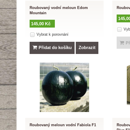
Roubovaný vodní meloun Edom
Roubov
Mountain
145,0
145,00 Kč
Vyb
Vybrat k porovnání
Př
Přidat do košíku
Zobrazit
Roubovaný meloun vodní Fabiola F1
Roubov