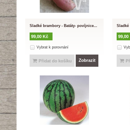
Sladké brambory - Batáty- povíjnice...
Sladké 
99,00 Kč
99,00
Vybrat k porovnání
Vyb
Zobrazit
Přidat do košíku
Př