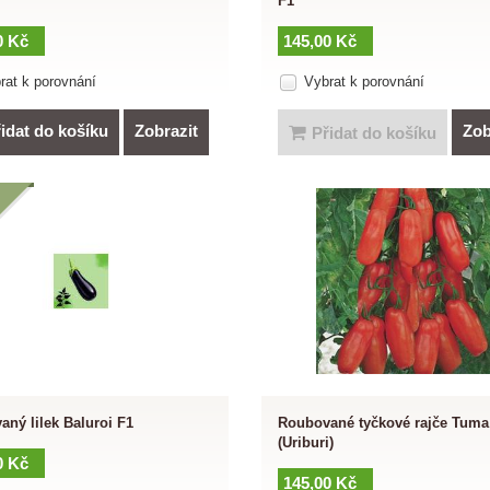
F1
0 Kč
145,00 Kč
rat k porovnání
Vybrat k porovnání
idat do košíku
Zobrazit
Zob
Přidat do košíku
ný lilek Baluroi F1
Roubované tyčkové rajče Tuma
(Uriburi)
0 Kč
145,00 Kč