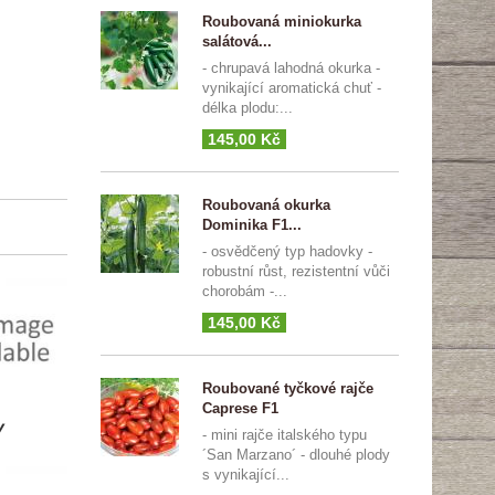
Roubovaná miniokurka
salátová...
- chrupavá lahodná okurka -
vynikající aromatická chuť -
délka plodu:...
145,00 Kč
Roubovaná okurka
Dominika F1...
- osvědčený typ hadovky -
robustní růst, rezistentní vůči
chorobám -...
145,00 Kč
Roubované tyčkové rajče
Caprese F1
y
- mini rajče italského typu
´San Marzano´ - dlouhé plody
s vynikající...