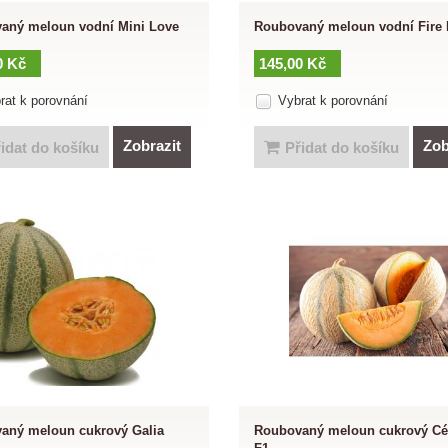
aný meloun vodní Mini Love
Roubovaný meloun vodní Fire 
0 Kč
145,00 Kč
rat k porovnání
Vybrat k porovnání
Zobrazit
Zob
idat do košíku
Přidat do košíku
aný meloun cukrový Galia
Roubovaný meloun cukrový C