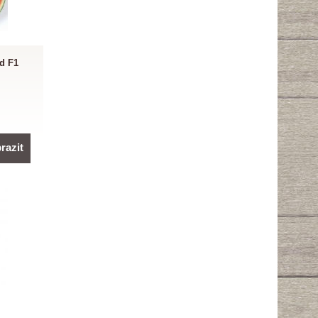
d F1
razit