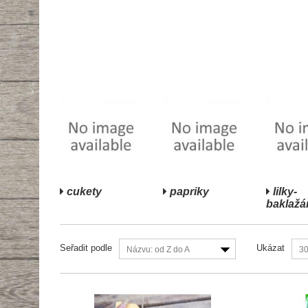
cukety
papriky
lilky-
baklažá
Seřadit podle
Ukázat
Názvu: od Z do A
3