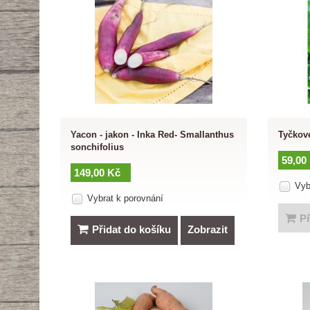
Yacon - jakon - Inka Red- Smallanthus
Tyčkové
sonchifolius
59,00
149,00 Kč
Vyb
Vybrat k porovnání
Př
Přidat do košíku
Zobrazit