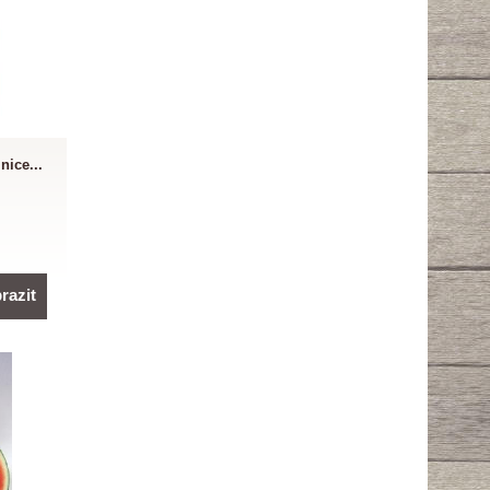
nice...
razit