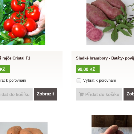
 rajče Cristal F1
Sladké brambory - Batáty- povíj
 Kč
99,00 Kč
rat k porovnání
Vybrat k porovnání
Zobrazit
Zob
idat do košíku
Přidat do košíku