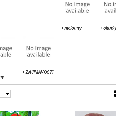
melouny
okurk
ZAJIMAVOSTI
ny
0