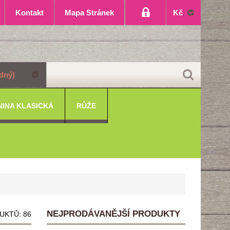
Kontakt
Mapa Stránek
Kč
dný)
NINA KLASICKÁ
RŮŽE
NEJPRODÁVANĚJŠÍ PRODUKTY
UKTŮ: 86