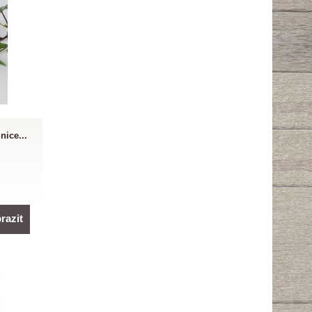
nice...
razit