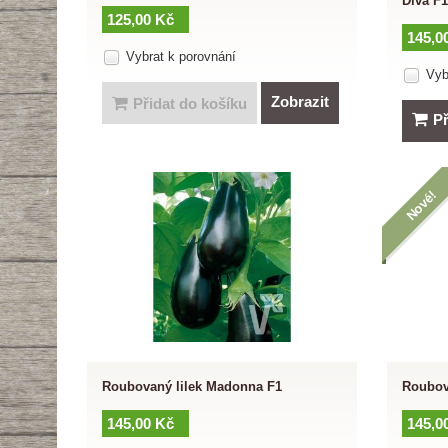
Diva F1
125,00 Kč
145,0
Vybrat k porovnání
Vyb
Zobrazit
Přidat do košíku
Př
Nové!
Roubovaný lilek Madonna F1
Roubova
145,00 Kč
145,0