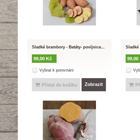
Sladké brambory - Batáty- povíjnice...
Sladké 
99,00 Kč
99,00
Vybrat k porovnání
Vyb
Zobrazit
Přidat do košíku
Př