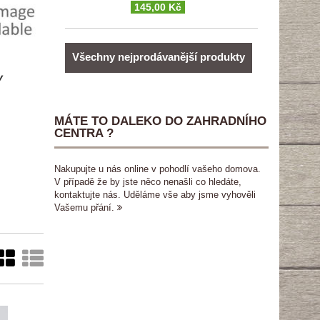
145,00 Kč
Všechny nejprodávanější produkty
y
MÁTE TO DALEKO DO ZAHRADNÍHO
CENTRA ?
Nakupujte u nás online v pohodlí vašeho domova.
V případě že by jste něco nenašli co hledáte,
kontaktujte nás. Uděláme vše aby jsme vyhověli
Vašemu přání.