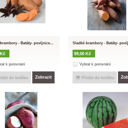
brambory - Batáty- povíjnice...
Sladké brambory - Batáty- povíj
 Kč
99,00 Kč
rat k porovnání
Vybrat k porovnání
Zobrazit
Zob
idat do košíku
Přidat do košíku