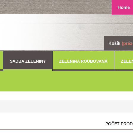
Home
Košík
(práz
SADBA ZELENINY
ZELENINA ROUBOVANÁ
ZELE
POČET PROD