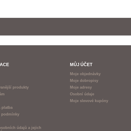
MACE
MŮJ ÚČET
Moje objednávky
Moje dobropisy
anější produkty
Moje adresy
nám
Osobní údaje
Moje slevové kupóny
 platba
 podmínky
sobních údajů a jejich