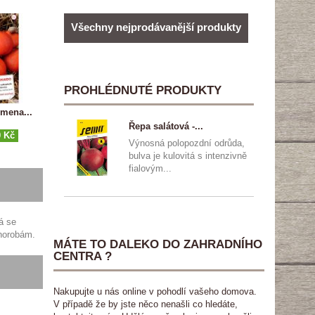
Všechny nejprodávanější produkty
PROHLÉDNUTÉ PRODUKTY
mena...
Řepa salátová -...
0 Kč
Výnosná polopozdní odrůda,
bulva je kulovitá s intenzivně
fialovým...
á se
chorobám.
MÁTE TO DALEKO DO ZAHRADNÍHO
CENTRA ?
Nakupujte u nás online v pohodlí vašeho domova.
V případě že by jste něco nenašli co hledáte,