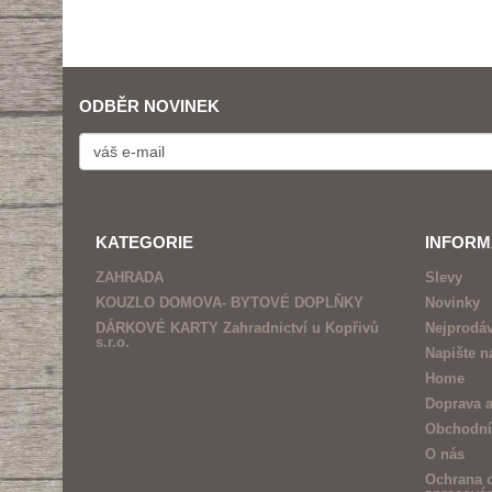
ODBĚR NOVINEK
KATEGORIE
INFOR
ZAHRADA
Slevy
KOUZLO DOMOVA- BYTOVÉ DOPLŇKY
Novinky
DÁRKOVÉ KARTY Zahradnictví u Kopřivů
Nejprodáv
s.r.o.
Napište 
Home
Doprava a
Obchodní
O nás
Ochrana o