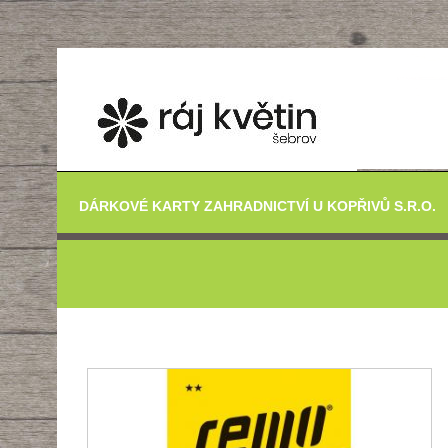
DÁRKOVÉ KARTY ZAHRADNICTVÍ U KOPŘIVŮ S.R.O.