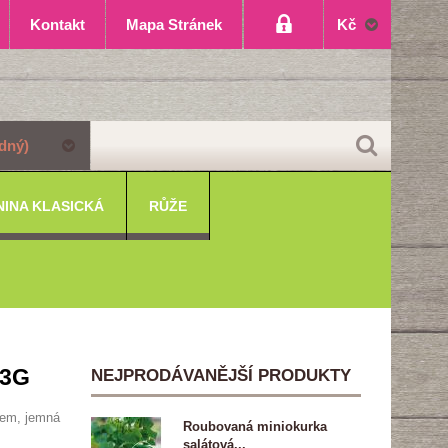
Kontakt
Mapa Stránek
Kč
dný)
NINA KLASICKÁ
RŮŽE
 3G
NEJPRODÁVANĚJŠÍ PRODUKTY
hem, jemná
Roubovaná miniokurka
salátová...