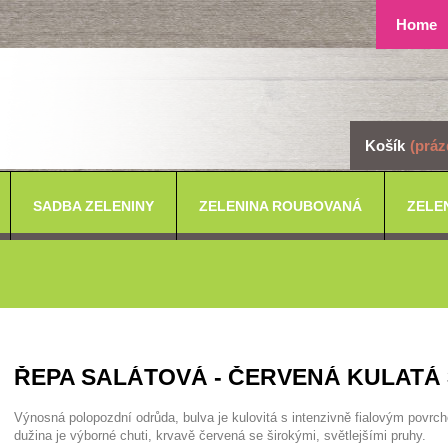
Home
Košík
(práz
SADBA ZELENINY
ZELENINA ROUBOVANÁ
ZELE
ŘEPA SALÁTOVÁ - ČERVENÁ KULATÁ
Výnosná polopozdní odrůda, bulva je kulovitá s intenzivně fialovým povrc
dužina je výborné chuti, krvavě červená se širokými, světlejšími pruhy.