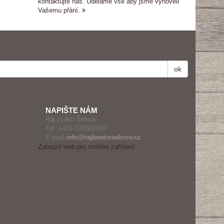
kontaktujte nás. Uděláme vše aby jsme vyhověli
Vašemu přání.
ok
NAPIŠTE NÁM
Ráj květin Šebrov
Tel:
+420 725322800
E-mail:
info@rajkvetinsebrov.cz
Zobrazit web pro mobilní zařízení