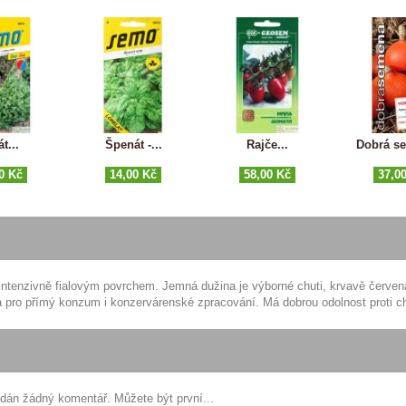
t...
Špenát -...
Rajče...
Dobrá se
0 Kč
14,00 Kč
58,00 Kč
37,0
intenzivně fialovým povrchem. Jemná dužina je výborné chuti, krvavě červen
ná pro přímý konzum i konzervárenské zpracování. Má dobrou odolnost proti 
idán žádný komentář. Můžete být první...