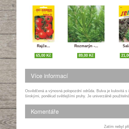
Rajče...
Rozmarýn -...
Salá
65,00 Kč
89,00 Kč
21,0
Více informací
Osvědčená a výnosná polopozdní odrůda. Bulva je kulovitá s 
širokými, poněkud světlejšími pruhy. Je univerzálně použitel
Komentáře
Zatím nebyl př